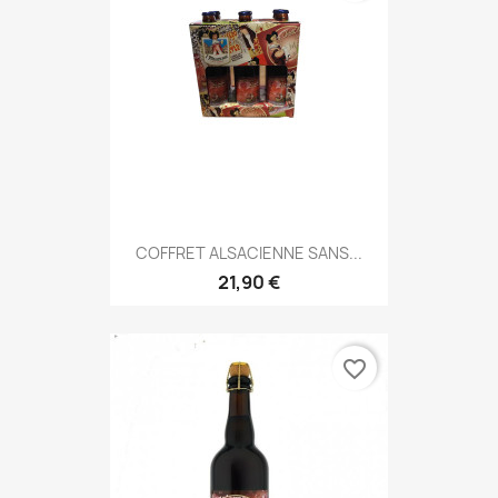
COFFRET ALSACIENNE SANS...
21,90 €
favorite_border