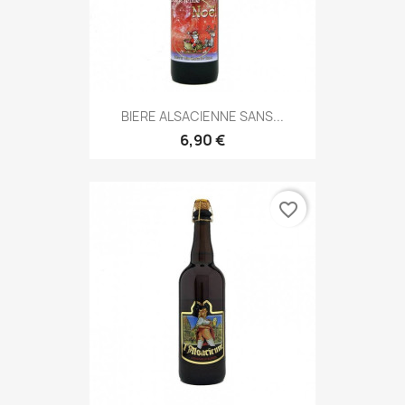
BIERE ALSACIENNE SANS...
6,90 €
favorite_border