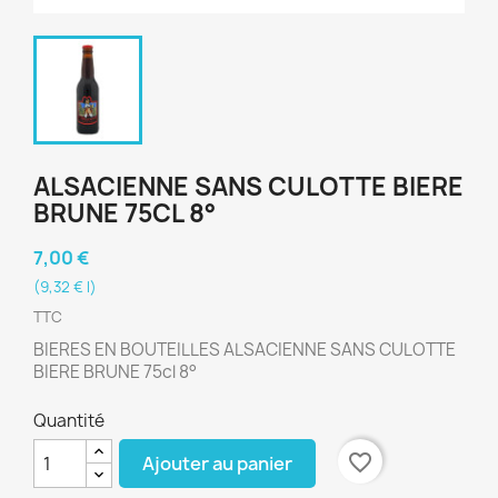
ALSACIENNE SANS CULOTTE BIERE
BRUNE 75CL 8°
7,00 €
(9,32 € l)
TTC
BIERES EN BOUTEILLES ALSACIENNE SANS CULOTTE
BIERE BRUNE 75cl 8°
Quantité
favorite_border
Ajouter au panier