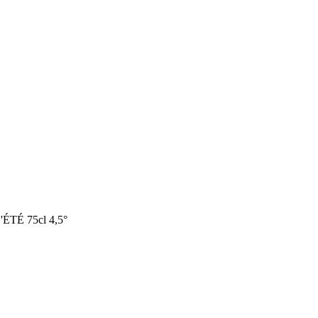
É 75cl 4,5°