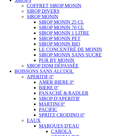
SIROPS
COFFRET SIROP MONIN
SIROP DIVERS
SIROP MONIN
SIROP MONIN 25 CL
SIROP MONIN 70 CL
SIROP MONIN 1 LITRE
SIROP MONIN PET
SIROP MONIN BIO
LE CONCENTRÉ DE MONIN
SIROP MONIN SANS SUCRE
PUR BY MONIN
SIROP DDM DÉPASSÉE
BOISSONS SANS ALCOOL
APERITIF 0°
AMER BIERE 0°
BIERE 0°
PANACHÉ & RADLER
SIROP D'APERITIF
MARTINI 0°
PACIFIC
SPRITZ CRODINO 0°
EAUX
MARQUES D'EAU
CAROLA