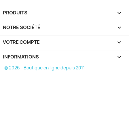
PRODUITS

NOTRE SOCIÉTÉ

VOTRE COMPTE

INFORMATIONS
keyboard_arrow_down
© 2026 - Boutique en ligne depuis 2011