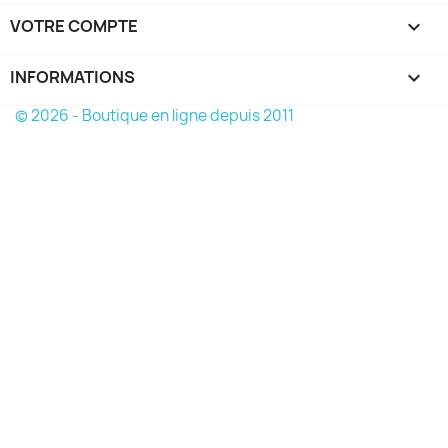
VOTRE COMPTE

INFORMATIONS
keyboard_arrow_down
© 2026 - Boutique en ligne depuis 2011