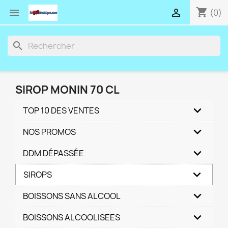
shopping_cart


(0)
search
SIROP MONIN 70 CL
TOP 10 DES VENTES
NOS PROMOS
DDM DÉPASSÉE
SIROPS
BOISSONS SANS ALCOOL
BOISSONS ALCOOLISEES