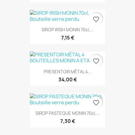
favorite_border
SIROP IRISH MONIN 70cl,...
7,15 €
favorite_border
PRESENTOIR MÉTAL 4...
34,00 €
favorite_border
SIROP PASTEQUE MONIN 70cl,...
7,30 €