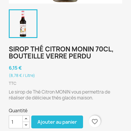
SIROP THÉ CITRON MONIN 70CL,
BOUTEILLE VERRE PERDU
6,15 €
(8,78 € / Litre)
TTC
Le sirop de Thé Citron MONIN vous permettra de
réaliser de délicieux thés glacés maison.
Quantité
favorite_border
Ajouter au panier