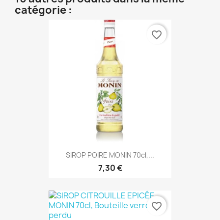
catégorie :
favorite_border
SIROP POIRE MONIN 70cl,...
7,30 €
favorite_border