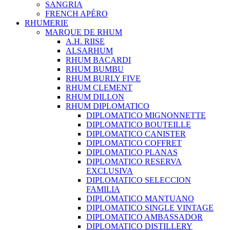
SANGRIA
FRENCH APÉRO
RHUMERIE
MARQUE DE RHUM
A.H. RIISE
ALSARHUM
RHUM BACARDI
RHUM BUMBU
RHUM BURLY FIVE
RHUM CLEMENT
RHUM DILLON
RHUM DIPLOMATICO
DIPLOMATICO MIGNONNETTE
DIPLOMATICO BOUTEILLE
DIPLOMATICO CANISTER
DIPLOMATICO COFFRET
DIPLOMATICO PLANAS
DIPLOMATICO RESERVA
EXCLUSIVA
DIPLOMATICO SELECCION
FAMILIA
DIPLOMATICO MANTUANO
DIPLOMATICO SINGLE VINTAGE
DIPLOMATICO AMBASSADOR
DIPLOMATICO DISTILLERY