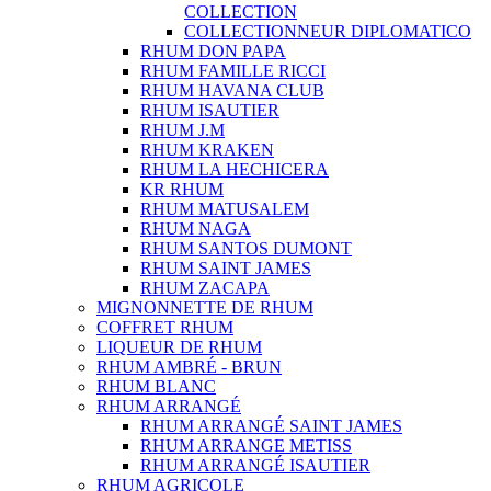
COLLECTION
COLLECTIONNEUR DIPLOMATICO
RHUM DON PAPA
RHUM FAMILLE RICCI
RHUM HAVANA CLUB
RHUM ISAUTIER
RHUM J.M
RHUM KRAKEN
RHUM LA HECHICERA
KR RHUM
RHUM MATUSALEM
RHUM NAGA
RHUM SANTOS DUMONT
RHUM SAINT JAMES
RHUM ZACAPA
MIGNONNETTE DE RHUM
COFFRET RHUM
LIQUEUR DE RHUM
RHUM AMBRÉ - BRUN
RHUM BLANC
RHUM ARRANGÉ
RHUM ARRANGÉ SAINT JAMES
RHUM ARRANGE METISS
RHUM ARRANGÉ ISAUTIER
RHUM AGRICOLE