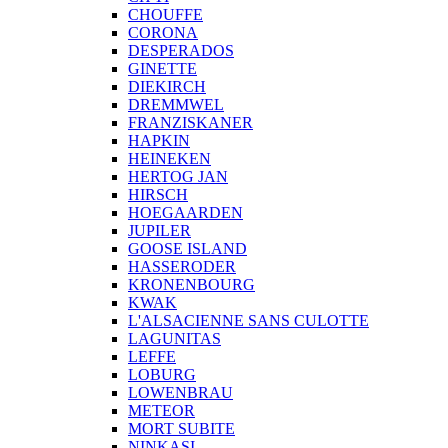
CHOUFFE
CORONA
DESPERADOS
GINETTE
DIEKIRCH
DREMMWEL
FRANZISKANER
HAPKIN
HEINEKEN
HERTOG JAN
HIRSCH
HOEGAARDEN
JUPILER
GOOSE ISLAND
HASSERODER
KRONENBOURG
KWAK
L'ALSACIENNE SANS CULOTTE
LAGUNITAS
LEFFE
LOBURG
LOWENBRAU
METEOR
MORT SUBITE
NINKASI