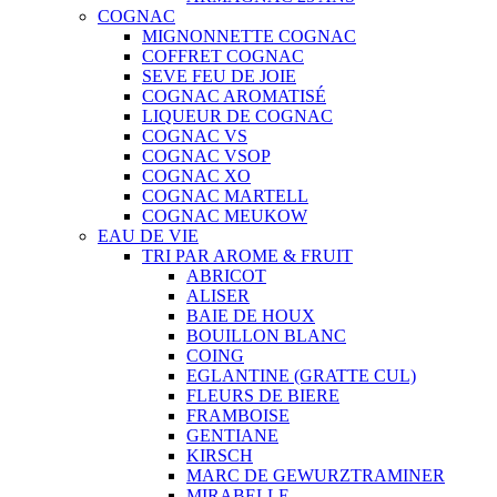
COGNAC
MIGNONNETTE COGNAC
COFFRET COGNAC
SEVE FEU DE JOIE
COGNAC AROMATISÉ
LIQUEUR DE COGNAC
COGNAC VS
COGNAC VSOP
COGNAC XO
COGNAC MARTELL
COGNAC MEUKOW
EAU DE VIE
TRI PAR AROME & FRUIT
ABRICOT
ALISER
BAIE DE HOUX
BOUILLON BLANC
COING
EGLANTINE (GRATTE CUL)
FLEURS DE BIERE
FRAMBOISE
GENTIANE
KIRSCH
MARC DE GEWURZTRAMINER
MIRABELLE