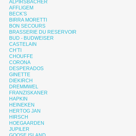
ALPIRSBACHER
AFFLIGEM
BECK'S
BIRRA MORETTI
BON SECOURS
BRASSERIE DU RESERVOIR
BUD - BUDWEISER
CASTELAIN
CH'TI
CHOUFFE
CORONA
DESPERADOS
GINETTE
DIEKIRCH
DREMMWEL
FRANZISKANER
HAPKIN
HEINEKEN
HERTOG JAN
HIRSCH
HOEGAARDEN
JUPILER
GOOSE ISLAND