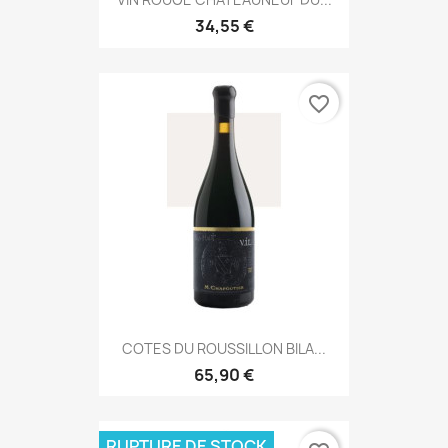
34,55 €
favorite_border
COTES DU ROUSSILLON BILA...
65,90 €
RUPTURE DE STOCK