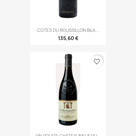
COTES DU ROUSSILLON BILA...
135,60 €
favorite_border
VIN ROUGE CHATEAUNEUF DU...