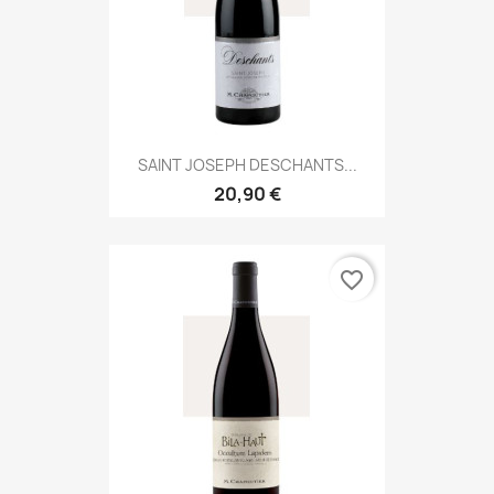
SAINT JOSEPH DESCHANTS...
20,90 €
favorite_border