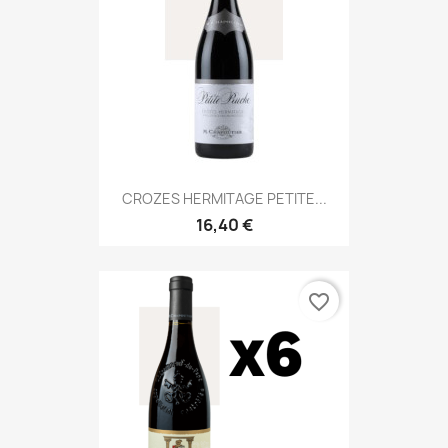
CROZES HERMITAGE PETITE...
16,40 €
favorite_border