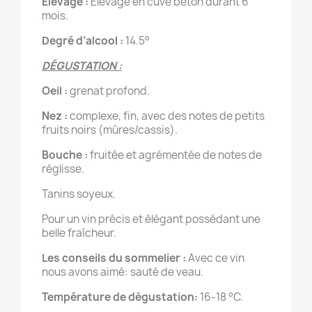
Elevage :
Élevage en cuve béton durant 6
mois.
Degré d’alcool :
14.5°
DÉGUSTATION :
Oeil :
grenat profond.
Nez :
complexe, fin, avec des notes de petits
fruits noirs (mûres/cassis).
Bouche :
fruitée et agrémentée de notes de
réglisse.
Tanins soyeux.
Pour un vin précis et élégant possédant une
belle fraîcheur.
Les conseils du sommelier :
Avec ce vin
nous avons aimé: sauté de veau.
Température de dégustation:
16-18 °C.