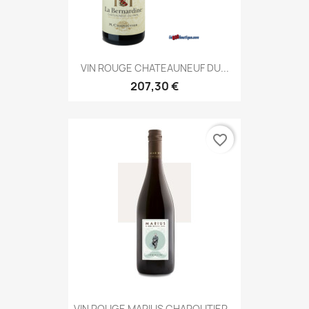
VIN ROUGE CHATEAUNEUF DU...
207,30 €
favorite_border
VIN ROUGE MARIUS CHAPOUTIER...