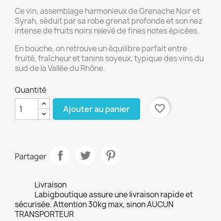
Ce vin, assemblage harmonieux de Grenache Noir et
Syrah, séduit par sa robe grenat profonde et son nez
intense de fruits noirs relevé de fines notes épicées.
En bouche, on retrouve un équilibre parfait entre
fruité, fraîcheur et tanins soyeux, typique des vins du
sud de la Vallée du Rhône.
Quantité
favorite_border
Ajouter au panier
Partager
Livraison
Labigboutique assure une livraison rapide et
sécurisée. Attention 30kg max, sinon AUCUN
TRANSPORTEUR