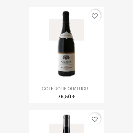
favorite_border
COTE ROTIE QUATUOR...
76,50 €
favorite_border