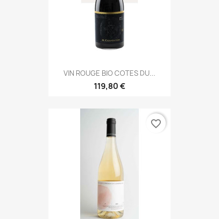
VIN ROUGE BIO COTES DU...
119,80 €
favorite_border