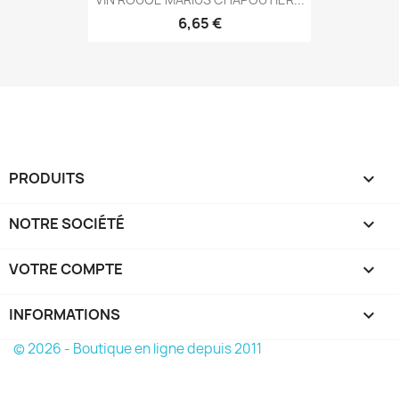
6,65 €
PRODUITS

NOTRE SOCIÉTÉ

VOTRE COMPTE

INFORMATIONS
keyboard_arrow_down
© 2026 - Boutique en ligne depuis 2011