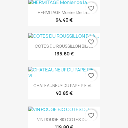
favorite_border
HERMITAGE Monier De La...
64,40 €
favorite_border
COTES DU ROUSSILLON BILA...
135,60 €
favorite_border
CHATEAUNEUF DU PAPE PIE VI...
40,85 €
favorite_border
VIN ROUGE BIO COTES DU...
119,80 €