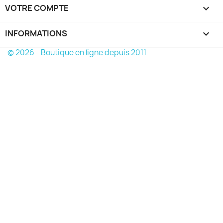
VOTRE COMPTE

INFORMATIONS
keyboard_arrow_down
© 2026 - Boutique en ligne depuis 2011