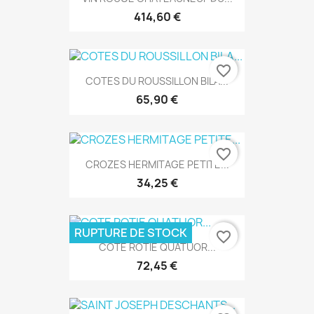
414,60 €
favorite_border
COTES DU ROUSSILLON BILA...
65,90 €
favorite_border
CROZES HERMITAGE PETITE...
34,25 €
RUPTURE DE STOCK
favorite_border
COTE ROTIE QUATUOR...
72,45 €