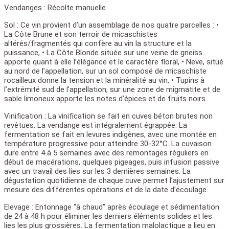
Vendanges :
Récolte manuelle.
Sol :
Ce vin provient d’un assemblage de nos quatre parcelles : •
La Côte Brune et son terroir de micaschistes
altérés/fragmentés qui confère au vin la structure et la
puissance, • La Côte Blonde située sur une veine de gneiss
apporte quant à elle l’élégance et le caractère floral, • Neve, situé
au nord de l’appellation, sur un sol composé de micaschiste
rocailleux donne la tension et la minéralité au vin, • Tupins à
l’extrémité sud de l’appellation, sur une zone de migmatite et de
sable limoneux apporte les notes d’épices et de fruits noirs.
Vinification :
La vinification se fait en cuves béton brutes non
revêtues. La vendange est intégralement égrappée. La
fermentation se fait en levures indigènes, avec une montée en
température progressive pour atteindre 30-32°C. La cuvaison
dure entre 4 à 5 semaines avec des remontages réguliers en
début de macérations, quelques pigeages, puis infusion passive
avec un travail des lies sur les 3 dernières semaines. La
dégustation quotidienne de chaque cuve permet l’ajustement sur
mesure des différentes opérations et de la date d’écoulage.
Elevage :
Entonnage “à chaud” après écoulage et sédimentation
de 24 à 48 h pour éliminer les derniers éléments solides et les
lies les plus grossières. La fermentation malolactique a lieu en