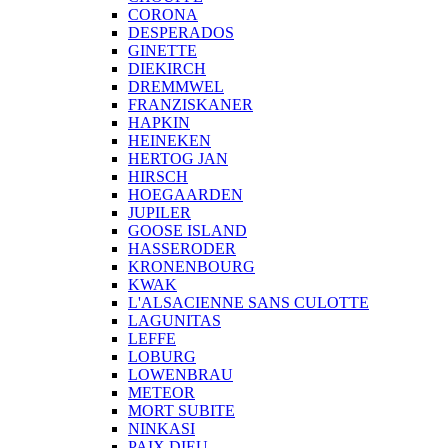
CORONA
DESPERADOS
GINETTE
DIEKIRCH
DREMMWEL
FRANZISKANER
HAPKIN
HEINEKEN
HERTOG JAN
HIRSCH
HOEGAARDEN
JUPILER
GOOSE ISLAND
HASSERODER
KRONENBOURG
KWAK
L'ALSACIENNE SANS CULOTTE
LAGUNITAS
LEFFE
LOBURG
LOWENBRAU
METEOR
MORT SUBITE
NINKASI
PAIX DIEU