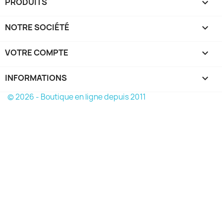
PRODUITS

NOTRE SOCIÉTÉ

VOTRE COMPTE

INFORMATIONS
keyboard_arrow_down
© 2026 - Boutique en ligne depuis 2011