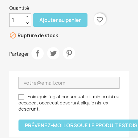
Quantité
favorite_border
Ajouter au panier

Rupture de stock
Partager
Enim quis fugiat consequat elit minim nisi eu
occaecat occaecat deserunt aliquip nisi ex
deserunt.
PRÉVENEZ-MOI LORSQUE LE PRODUIT EST DI