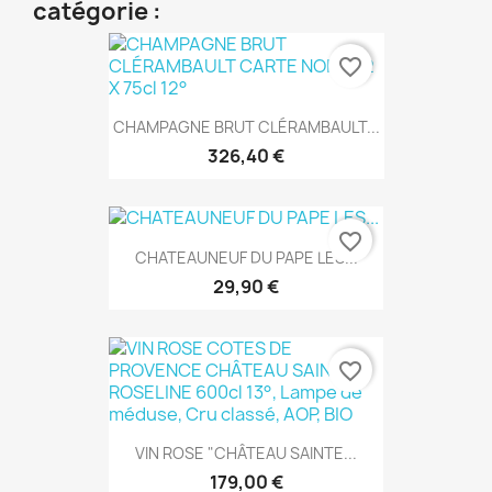
catégorie :
favorite_border
CHAMPAGNE BRUT CLÉRAMBAULT...
326,40 €
favorite_border
CHATEAUNEUF DU PAPE LES...
29,90 €
favorite_border
VIN ROSE "CHÂTEAU SAINTE...
179,00 €