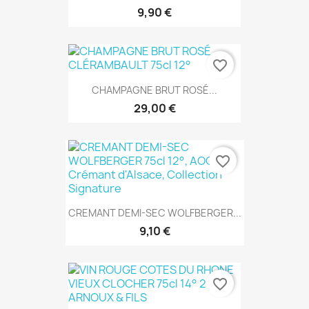
9,90 €
favorite_border
CHAMPAGNE BRUT ROSÉ...
29,00 €
favorite_border
CREMANT DEMI-SEC WOLFBERGER...
9,10 €
favorite_border