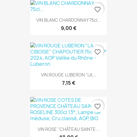
favorite_border
VIN BLANC CHARDONNAY 75cl...
9,00 €
favorite_border
VIN ROUGE LUBERON "LA...
7,15 €
favorite_border
VIN ROSE "CHÂTEAU SAINTE...