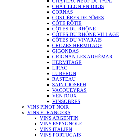
CHÂTEAUNEUF DU PAPE
CHÂTILLON EN DIOIS
CORNAS
COSTIÈRES DE NÎMES
CÔTE RÔTIE
CÔTES DU RHÔNE
CÔTES DU RHÔNE VILLAGE
CÔTES DU VIVARAIS
CROZES HERMITAGE
GIGONDAS
GRIGNAN LES ADHÉMAR
HERMITAGE
LIRAC
LUBERON
RASTEAU
SAINT JOSEPH
VACQUEYRAS
VENTOUX
VINSOBRES
VINS PINOT NOIR
VINS ETRANGERS
VINS ARGENTIN
VINS ESPAGNOLE
VINS ITALIEN
VINS PORTUGAIS