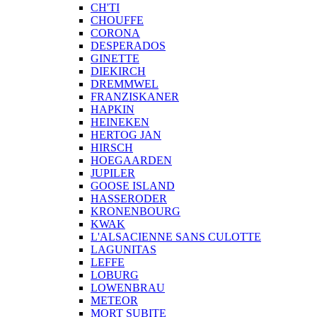
CH'TI
CHOUFFE
CORONA
DESPERADOS
GINETTE
DIEKIRCH
DREMMWEL
FRANZISKANER
HAPKIN
HEINEKEN
HERTOG JAN
HIRSCH
HOEGAARDEN
JUPILER
GOOSE ISLAND
HASSERODER
KRONENBOURG
KWAK
L'ALSACIENNE SANS CULOTTE
LAGUNITAS
LEFFE
LOBURG
LOWENBRAU
METEOR
MORT SUBITE