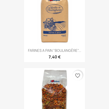
FARINES A PAIN "BOULANGÈRE"...
7,40 €
favorite_border