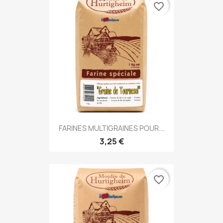
favorite_border
FARINES MULTIGRAINES POUR...
3,25 €
favorite_border