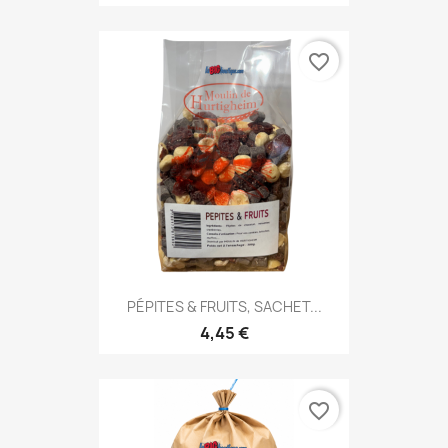
favorite_border
PÉPITES & FRUITS, SACHET...
4,45 €
favorite_border