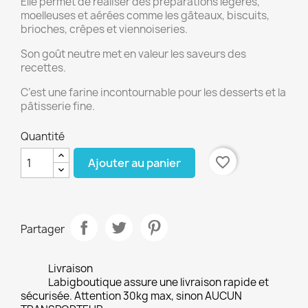
Elle permet de réaliser des préparations légères,
moelleuses et aérées comme les gâteaux, biscuits,
brioches, crêpes et viennoiseries.
Son goût neutre met en valeur les saveurs des
recettes.
C’est une farine incontournable pour les desserts et la
pâtisserie fine.
Quantité
favorite_border
Ajouter au panier
Partager
Livraison
Labigboutique assure une livraison rapide et
sécurisée. Attention 30kg max, sinon AUCUN