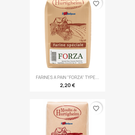
favorite_border
FARINES A PAIN "FORZA" TYPE...
2,20 €
favorite_border