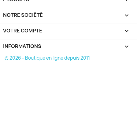
NOTRE SOCIÉTÉ

VOTRE COMPTE

INFORMATIONS
keyboard_arrow_down
© 2026 - Boutique en ligne depuis 2011