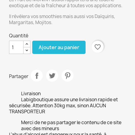
exotique et de la fraîcheur à toutes vos applications.
Il révélera vos smoothies mais aussi vos Daïquiris,
Margaritas, Mojitos.
Quantité
favorite_border
Ajouter au panier
Partager
Livraison
Labigboutique assure une livraison rapide et
sécurisée. Attention 30kg max, sinon AUCUN
TRANSPORTEUR
Merci de ne pas partager le contenu de ce site
avec des mineurs
L’abus d’alcool est dangereux pour la santé, à